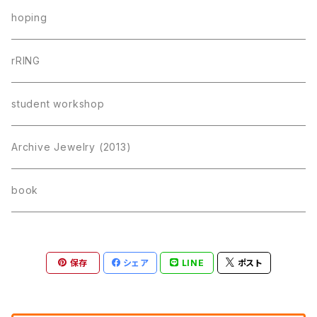
hoping
rRING
student workshop
Archive Jewelry (2013)
book
保存
シェア
LINE
ポスト