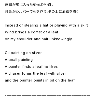
画家が気に入った葉っぱを探し
彫金がシルバーで形を作り、その上に油絵を描く
Instead of stealing a hat or playing with a skirt
Wind brings a comet of a leaf
on my shoulder and hair unknowingly
Oil painting on silver
A small painting
A painter finds a leaf he likes
A chaser forms the leaf with silver
and the painter paints in oil on the leaf
___________________________________________________