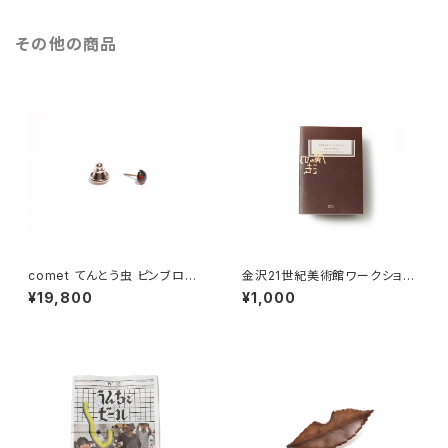
その他の商品
comet てんとう虫 ピンブロー
金沢21世紀美術館ワークショッ
チ 黒
プ・アーカイブブック 2018-201
¥19,800
¥1,000
9