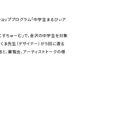
ショッププログラム「中学生まるびぃア
法のこすちゅーむ」で、金沢の中学生を対象
ロくま先生（デザイナー）が５回に渡る
細と、展覧会、アーティストトークの様
m