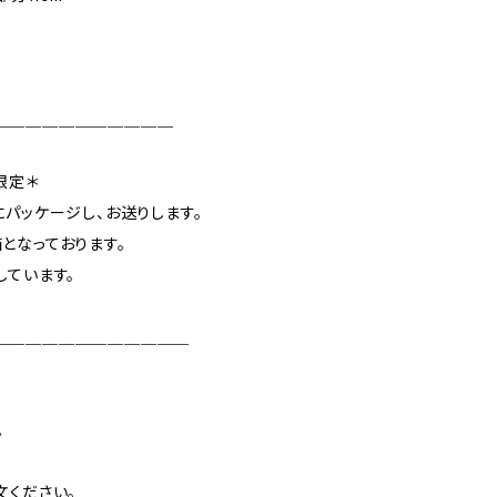
＿＿＿＿＿＿＿＿＿＿＿
方限定＊
クスにパッケージし、お送りします。
となっております。
しています。
＿＿＿＿＿＿＿＿＿＿＿＿
。
文ください。