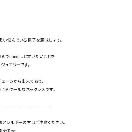
思い悩んでいる様子を意味します。
るでmmm...と言いたいことを
ジュエリーです。
チェーンから出来ており、
感じるクールなネックレスです。
＿＿＿＿＿＿＿＿＿＿＿＿
属アレルギーの方はご注意ください。
分11cm