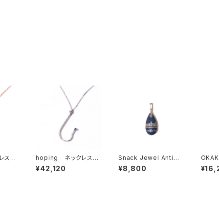
ックレス
hoping ネックレス
Snack Jewel Antiqu
OKAKI
K10WG
e ペンダント
ネック
¥42,120
¥8,800
¥16,