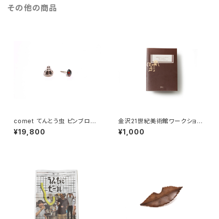
その他の商品
comet てんとう虫 ピンブロー
金沢21世紀美術館ワークショッ
チ 黒
プ・アーカイブブック 2018-201
¥19,800
¥1,000
9