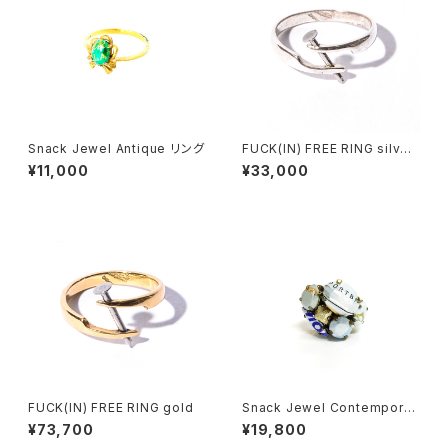
Snack Jewel Antique リング
FUCK(IN) FREE RING silver
*ご注文後2ヶ月後発送
¥11,000
¥33,000
FUCK(IN) FREE RING gold
Snack Jewel Contemporar
y リング S
¥73,700
¥19,800