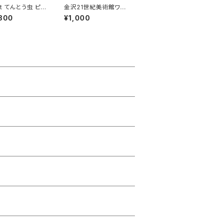
et てんとう虫 ピン
金沢21世紀美術館ワー
チ 黒
クショップ・アーカイブ
800
¥1,000
ブック 2021-2022