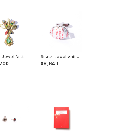
 Jewel Antiqu
Snack Jewel Antiqu
ローチ
e カフス
,700
¥8,640