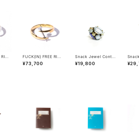
 RING
FUCK(IN) FREE RING
Snack Jewel Conte
Snack
後2ヶ月
gold
mporary リング S
e ブ
¥73,700
¥19,800
¥29